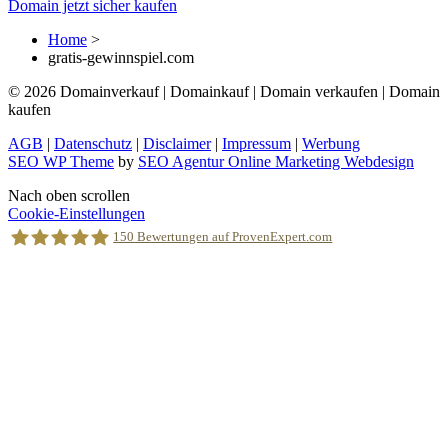
Domain jetzt sicher kaufen
Home
>
gratis-gewinnspiel.com
© 2026 Domainverkauf | Domainkauf | Domain verkaufen | Domain
kaufen
AGB
|
Datenschutz
|
Disclaimer
|
Impressum
|
Werbung
SEO WP Theme
by
SEO Agentur Online Marketing Webdesign
Nach oben scrollen
Cookie-Einstellungen
150
Bewertungen auf ProvenExpert.com
Holger Korsten