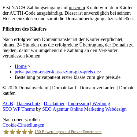
Erst NACH Zahlungseingang auf
unserem
Konto wird dem Käufer
der AUTH-Code ausgehändigt. Dieser ist unverzüglich bei seinem
Hoster einzulösen und somit die Domainübertragung abzuschließen.
Pflichten des Käufers
Nach erfolgreichem Domaintransfer ist der Käufer verpflichtet,
binnen 24 Stunden uns die erfolgreiche Übertragung der Domain zu
melden, damit wir umgehend die Zahlung an den Verkäufer
veranlassen können.
Home
>
privatpatient-erster-klasse-zum-gkv-preis.de
>
Bestellung privatpatient-erster-klasse-zum-gkv-preis.de
© 2026 Domainverkauf | Domainkauf | Domain verkaufen | Domain
kaufen
AGB
|
Datenschutz
|
Disclaimer
|
Impressum
|
Werbung
SEO WP Theme
by
SEO Agentur Online Marketing Webdesign
Nach oben scrollen
Cookie-Einstellungen
150
Bewertungen auf ProvenExpert.com