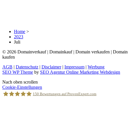
Home
>
2023
Juli
© 2026 Domainverkauf | Domainkauf | Domain verkaufen | Domain
kaufen
AGB
|
Datenschutz
|
Disclaimer
|
Impressum
|
Werbung
SEO WP Theme
by
SEO Agentur Online Marketing Webdesign
Nach oben scrollen
Cookie-Einstellungen
150
Bewertungen auf ProvenExpert.com
Holger Korsten