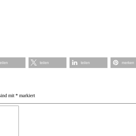
teilen
teilen
teilen
merken
sind mit
*
markiert