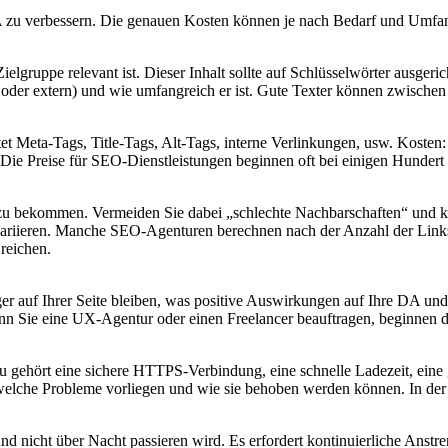
PA zu verbessern. Die genauen Kosten können je nach Bedarf und Umfan
 Zielgruppe relevant ist. Dieser Inhalt sollte auf Schlüsselwörter ausger
se oder extern) und wie umfangreich er ist. Gute Texter können zwische
altet Meta-Tags, Title-Tags, Alt-Tags, interne Verlinkungen, usw. Koste
Die Preise für SEO-Dienstleistungen beginnen oft bei einigen Hundert
u bekommen. Vermeiden Sie dabei „schlechte Nachbarschaften“ und kon
variieren. Manche SEO-Agenturen berechnen nach der Anzahl der Links,
reichen.
er auf Ihrer Seite bleiben, was positive Auswirkungen auf Ihre DA und
nn Sie eine UX-Agentur oder einen Freelancer beauftragen, beginnen d
 Dazu gehört eine sichere HTTPS-Verbindung, eine schnelle Ladezeit, ein
, welche Probleme vorliegen und wie sie behoben werden können. In d
und nicht über Nacht passieren wird. Es erfordert kontinuierliche Ans